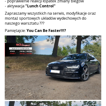
- poprawienie reakcji łopatek zmiany biegów
- aktywacja
"Lunch Control"
Zapraszamy wszystkich na serwis, modyfikacje oraz
montaż sportowych układów wydechowych do
naszego warsztatu
?
?
?
Pamiętajcie:
You Can Be Faster!!!
?