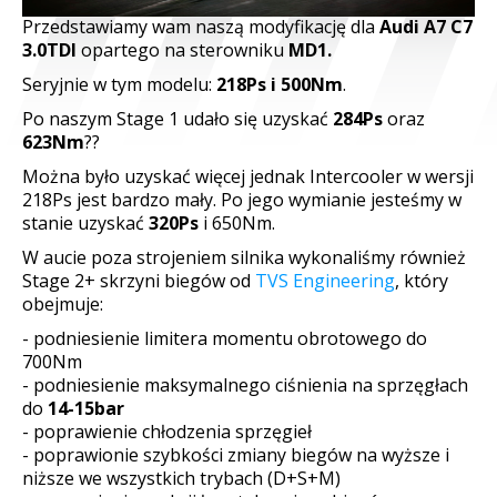
Przedstawiamy wam naszą modyfikację dla
Audi A7 C7
© Free
Joomla! 3 Modules
- by
VinaGecko.com
3.0TDI
opartego na sterowniku
MD1.
Seryjnie w tym modelu:
218Ps i 500Nm
.
Po naszym Stage 1 udało się uzyskać
284Ps
oraz
623Nm
?
?
Można było uzyskać więcej jednak Intercooler w wersji
218Ps jest bardzo mały. Po jego wymianie jesteśmy w
stanie uzyskać
320Ps
i 650Nm.
W aucie poza strojeniem silnika wykonaliśmy również
Stage 2+ skrzyni biegów od
TVS Engineering
, który
obejmuje:
- podniesienie limitera momentu obrotowego do
700Nm
- podniesienie maksymalnego ciśnienia na sprzęgłach
do
14-15bar
- poprawienie chłodzenia sprzęgieł
- poprawionie szybkości zmiany biegów na wyższe i
niższe we wszystkich trybach (D+S+M)