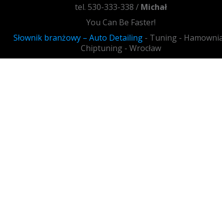
tel. 530-333-338 /
Michał
You Can Be Faster!
Słownik branżowy – Auto Detailing
- Tuning - Hamownia
Chiptuning - Wrocław