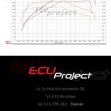
ul. Grobla Kozanowska 28,
53-633 Wrocław
tel. 513-399-363
/
Daniel