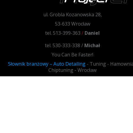
ul. Grobla Kozanowska 28,
53-633 Wrocław
tel. 513-399-363
/
Daniel
tel. 530-333-338 /
Michał
You Can Be Faster!
Słownik branżowy – Auto Detailing
- Tuning - Hamownia
Chiptuning - Wrocław