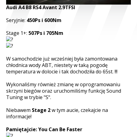
Audi A4 B8 RS4 Avant 2.9TFSI
© Free
Joomla! 3 Modules
- by
VinaGecko.com
Seryjnie:
450Ps i 600Nm
Stage 1+:
507Ps i 705Nm
W samochodzie już wcześniej była zamontowana
chłodnica wody ABT, niestety w taką pogodę
temperatura w dolocie i tak dochodziła do 65st. !!!
Wykonaliśmy również zmianę w oprogramowaniu
skrzyni biegów oraz uruchomiliśmy funkcję Sound
Tuning w trybie "S".
Niebawem
Stage 2
w tym aucie, czekajcie na
informacje!
Pamiętajcie: You Can Be Faster