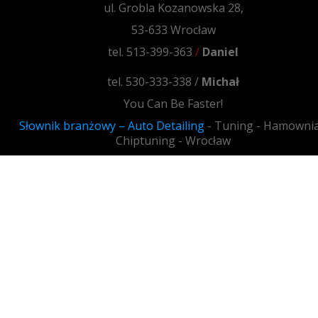
ul. Grobla Kozanowska 28,
53-633 Wrocław
tel. 513-399-363
/
Daniel
tel. 530-333-338 /
Michał
You Can Be Faster!
Słownik branżowy – Auto Detailing
- Tuning - Hamownia
Chiptuning - Wrocław