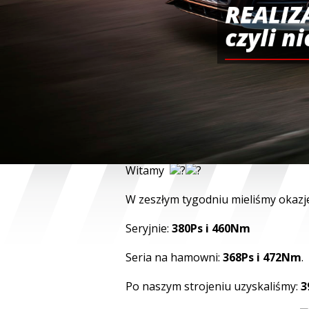
REALIZ
czyli n
Witamy
© Free
Joomla! 3 Modules
- by
VinaGecko.com
W zeszłym tygodniu mieliśmy okaz
Seryjnie:
380Ps i 460Nm
Seria na hamowni:
368Ps i 472Nm
.
Po naszym strojeniu uzyskaliśmy:
3